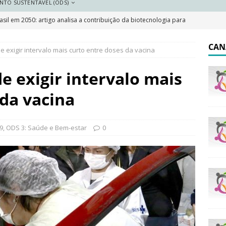
NTO SUSTENTÁVEL (ODS)
sil em 2050: artigo analisa a contribuição da biotecnologia para
DESTAQUE
CAN
e exigir intervalo mais curto entre doses da vacina
 resilientes: a importância do plano local de adaptação
e exigir intervalo mais
 Saneamento 2026
DESTAQUE
 da vacina
e e pobreza cai, mas Brasil segue marcado por desigualdades
9
,
ODS 3: Saúde e Bem-estar
0
olar indígena no Brasil: o que garante a lei e o que dizem os