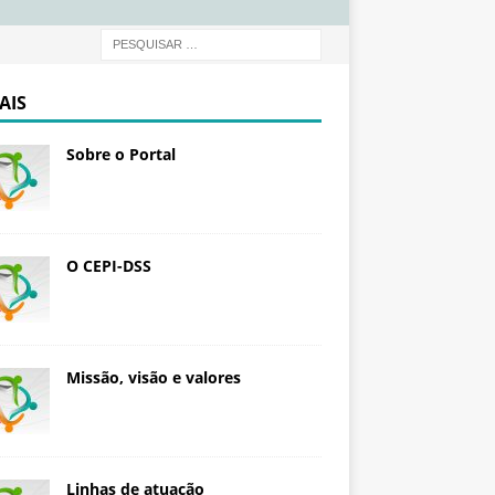
d
a
ç
ã
AIS
o
O
Sobre o Portal
s
w
a
l
d
O CEPI-DSS
o
C
r
u
Missão, visão e valores
z
Linhas de atuação