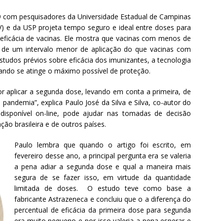
9 com pesquisadores da Universidade Estadual de Campinas
) e da USP projeta tempo seguro e ideal entre doses para
 eficácia de vacinas. Ele mostra que vacinas com menos de
m de um intervalo menor de aplicação do que vacinas com
studos prévios sobre eficácia dos imunizantes, a tecnologia
uando se atinge o máximo possível de proteção.
r aplicar a segunda dose, levando em conta a primeira, de
 pandemia”, explica Paulo José da Silva e Silva, co-autor do
 disponível on-line, pode ajudar nas tomadas de decisão
ão brasileira e de outros países.
Paulo lembra que quando o artigo foi escrito, em
fevereiro desse ano, a principal pergunta era se valeria
a pena adiar a segunda dose e qual a maneira mais
segura de se fazer isso, em virtude da quantidade
limitada de doses. O estudo teve como base a
fabricante Astrazeneca e concluiu que o a diferença do
percentual de eficácia da primeira dose para segunda
era muito pequeno e por isso valeria a pena esperar e