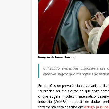
a
S
e
r
g
i
o
A
r
o
Imagem da home: Govesp
u
c
Utilizando evidências disponíveis até
a
modelos sugere que em regiões de preval
Em regiões de prevalência da variante delta 
19 precisa ser mais curto do que doze sema
o que sugere modelo matemático desenvol
Indústria (CeMEAI) a partir de dados prel
ferramenta está descrita em
artigo publica