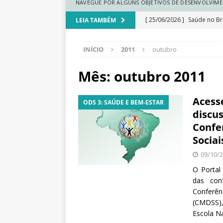
N
NAVEGUE POR ALGUNS OBJETIVOS DE DESENVOLVIME
a
[ 25/06/2026 ]
Saúde no Bra
LEIA TAMBÉM
c
i
a medicina regenerativa
o
INÍCIO
2011
outubro
[ 25/06/2026 ]
Comunidades
n
a
climática
DESTAQUE
Mês:
outubro 2011
l
[ 25/06/2026 ]
Ranking do
d
Acess
e
ODS 3: SAÚDE E BEM-ESTAR
[ 25/06/2026 ]
Renda cresc
S
discu
regionais
DESTAQUE
a
Confe
ú
Socia
[ 25/06/2026 ]
Educação esc
d
09/10/
e
dados
DESTAQUE
P
O Portal
ú
das con
b
Conferê
l
(CMDSS),
i
Escola N
c