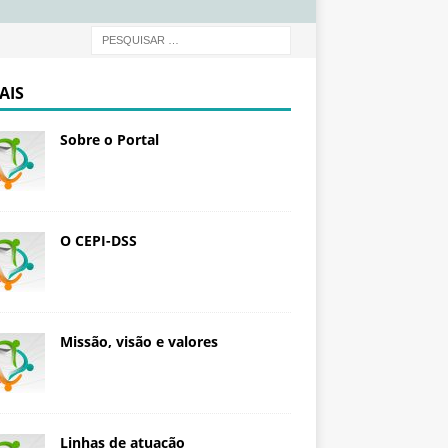
d
a
ç
ã
AIS
o
O
Sobre o Portal
s
w
a
l
d
O CEPI-DSS
o
C
r
u
Missão, visão e valores
z
Linhas de atuação