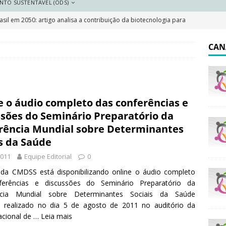
NTO SUSTENTÁVEL (ODS)
sil em 2050: artigo analisa a contribuição da biotecnologia para
DESTAQUE
CAN
 resilientes: a importância do plano local de adaptação
 Saneamento 2026
DESTAQUE
e o áudio completo das conferências e
e e pobreza cai, mas Brasil segue marcado por desigualdades
ssões do Seminário Preparatório da
rência Mundial sobre Determinantes
is da Saúde
olar indígena no Brasil: o que garante a lei e o que dizem os
2011
Equipe Editorial
0
 da CMDSS está disponibilizando online o áudio completo
ferências e discussões do Seminário Preparatório da
ncia Mundial sobre Determinantes Sociais da Saúde
 realizado no dia 5 de agosto de 2011 no auditório da
acional de …
Leia mais