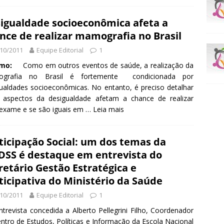
igualdade socioeconômica afeta a
nce de realizar mamografia no Brasil
10/2011
Equipe Editorial
1
mo:
Como em outros eventos de saúde, a realização da
grafia no Brasil é fortemente condicionada por
ualdades socioeconômicas. No entanto, é preciso detalhar
s aspectos da desigualdade afetam a chance de realizar
exame e se são iguais em …
Leia mais
ticipação Social: um dos temas da
SS é destaque em entrevista do
retário Gestão Estratégica e
ticipativa do Ministério da Saúde
10/2011
Equipe Editorial
1
trevista concedida a Alberto Pellegrini Filho, Coordenador
ntro de Estudos, Políticas e Informação da Escola Nacional