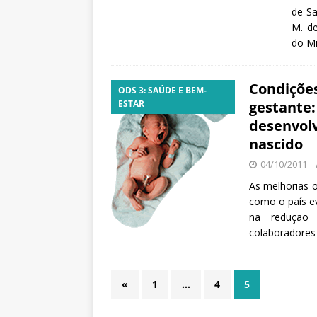
de Sa
M. de
do Mi
Condiçõe
ODS 3: SAÚDE E BEM-
ESTAR
gestante:
desenvolv
nascido
04/10/2011
As melhorias o
como o país e
na redução 
colaboradores 
«
1
…
4
5