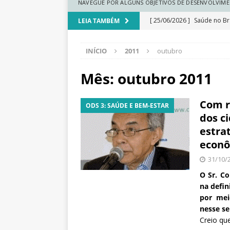
N
NAVEGUE POR ALGUNS OBJETIVOS DE DESENVOLVIME
a
[ 25/06/2026 ]
Saúde no Bra
LEIA TAMBÉM
c
i
a medicina regenerativa
o
INÍCIO
2011
outubro
[ 25/06/2026 ]
Comunidades
n
a
climática
DESTAQUE
Mês:
outubro 2011
l
[ 25/06/2026 ]
Ranking do
d
Com r
e
ODS 3: SAÚDE E BEM-ESTAR
[ 25/06/2026 ]
Renda cresc
S
dos c
regionais
DESTAQUE
a
estra
ú
econô
[ 25/06/2026 ]
Educação esc
d
31/10/
e
dados
DESTAQUE
P
O Sr. C
ú
na defin
b
por mei
l
nesse se
i
Creio qu
c