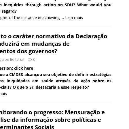
h inequities through action on SDH? What would you
s regard?
rt of the distance in achieving …
Leia mais
to o caráter normativo da Declaração
raduzirá em mudanças de
ntos dos governos?
quipe Editorial
0
ersion: click here
que a CMDSS alcançou seu objetivo de definir estratégias
as iniquidades em saúde através da ação sobre os
iais? O que o Sr. destacaria a esse respeito?
mais
itorando o progresso: Mensuração e
lise da informação sobre políticas e
erminantes Sociais