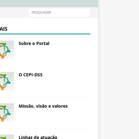
d
a
ç
ã
AIS
o
O
Sobre o Portal
s
w
a
l
d
O CEPI-DSS
o
C
r
u
Missão, visão e valores
z
Linhas de atuação