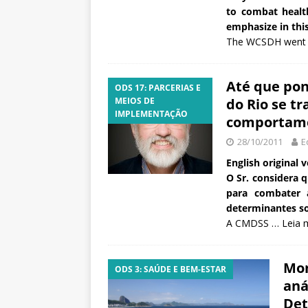
to combat healt
emphasize in thi
The WCSDH went pa
Até que pon
ODS 17: PARCERIAS E
MEIOS DE
do Rio se t
IMPLEMENTAÇÃO
comportame
28/10/2011
E
English original v
O Sr. considera 
para combater 
determinantes soc
A CMDSS …
Leia 
Mon
ODS 3: SAÚDE E BEM-ESTAR
aná
Det