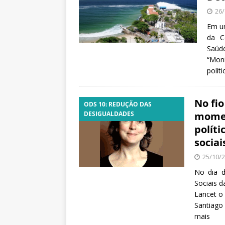
26/
Em u
da C
Saúde
“Mon
polít
No fi
ODS 10: REDUÇÃO DAS
DESIGUALDADES
momen
políti
socia
25/10/
No dia d
Sociais 
Lancet o 
Santiago
mais