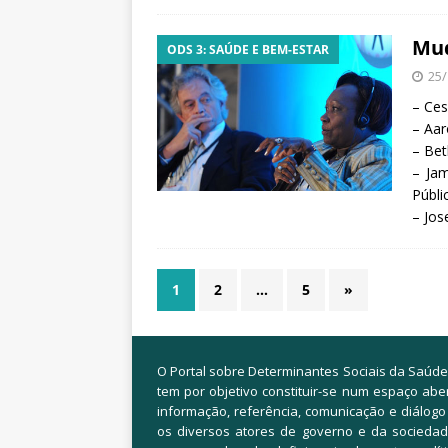
Mud
ODS 3: SAÚDE E BEM-ESTAR
25/
– Ces
– Aar
– Be
– Ja
Públi
– Jo
1
2
…
5
»
O Portal sobre Determinantes Sociais da Saúde
tem por objetivo constituir-se num espaço abe
informação, referência, comunicação e diálogo
os diversos atores de governo e da sociedade