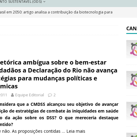
NTO SUSTENTÁVEL (ODS)
sil em 2050: artigo analisa a contribuição da biotecnologia para
DESTAQUE
CAN
 resilientes: a importância do plano local de adaptação
 Saneamento 2026
DESTAQUE
etórica ambígua sobre o bem-estar
e e pobreza cai, mas Brasil segue marcado por desigualdades
idadãos a Declaração do Rio não avança
tégias para mudanças políticas e
micas
olar indígena no Brasil: o que garante a lei e o que dizem os
2011
Equipe Editorial
2
onsidera que a CMDSS alcançou seu objetivo de avançar
ição de estratégias de combate às iniquidades em saúde
o da ação sobre os DSS? O que mereceria destaque
ntido?
e não. As proposições contidas …
Leia mais