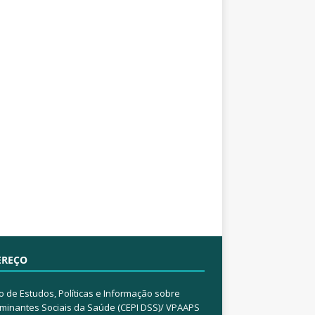
EREÇO
o de Estudos, Políticas e Informação sobre
minantes Sociais da Saúde (CEPI DSS)/ VPAAPS