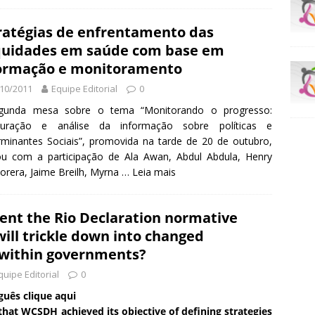
ratégias de enfrentamento das
quidades em saúde com base em
ormação e monitoramento
10/2011
Equipe Editorial
0
gunda mesa sobre o tema “Monitorando o progresso:
uração e análise da informação sobre políticas e
minantes Sociais”, promovida na tarde de 20 de outubro,
ou com a participação de Ala Awan, Abdul Abdula, Henry
rera, Jaime Breilh, Myrna …
Leia mais
ent the Rio Declaration normative
ill trickle down into changed
 within governments?
quipe Editorial
0
uês clique aqui
that WCSDH achieved its objective of defining strategies