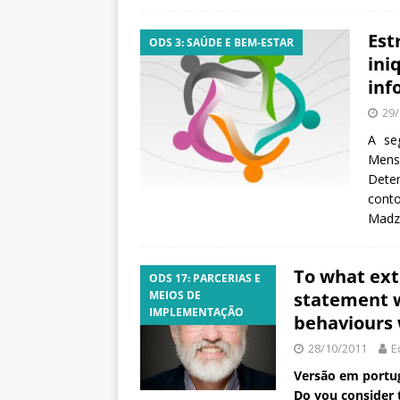
a
S
Est
ODS 3: SAÚDE E BEM-ESTAR
e
ini
r
inf
g
29/
i
o
A se
A
Mens
r
Deter
o
cont
u
Madzo
c
a
To what ext
ODS 17: PARCERIAS E
MEIOS DE
statement w
IMPLEMENTAÇÃO
behaviours
28/10/2011
E
Versão em portug
Do you consider 