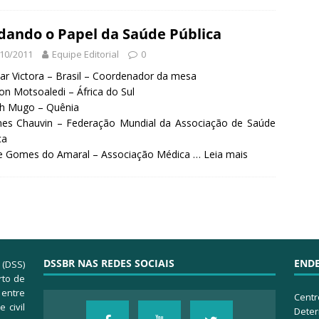
ando o Papel da Saúde Pública
10/2011
Equipe Editorial
0
ar Victora – Brasil – Coordenador da mesa
on Motsoaledi – África do Sul
th Mugo – Quênia
mes Chauvin – Federação Mundial da Associação de Saúde
ca
se Gomes do Amaral – Associação Médica …
Leia mais
DSSBR NAS REDES SOCIAIS
END
 (DSS)
rto de
 entre
Centr
 civil
Deter