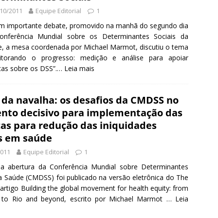
10/2011
Equipe Editorial
1
m importante debate, promovido na manhã do segundo dia
onferência Mundial sobre os Determinantes Sociais da
, a mesa coordenada por Michael Marmot, discutiu o tema
itorando o progresso: medição e análise para apoiar
icas sobre os DSS”.…
Leia mais
o da navalha: os desafios da CMDSS no
to decisivo para implementação das
cas para redução das iniquidades
is em saúde
2011
Equipe Editorial
1
a abertura da Conferência Mundial sobre Determinantes
da Saúde (CMDSS) foi publicado na versão eletrônica do The
artigo Building the global movement for health equity: from
 to Rio and beyond, escrito por Michael Marmot …
Leia