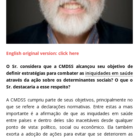
a
S
e
r
g
i
o
English original version: click here
A
r
O Sr. considera que a CMDSS alcançou seu objetivo de
o
definir estratégias para combater as
iniquidades em saúde
u
através da ação sobre os determinantes sociais? O que o
c
Sr. destacaria a esse respeito?
a
A CMDSS cumpriu parte de seus objetivos, principalmente no
que se refere a declarações normativas. Entre estas a mais
importante é a afirmação de que as iniquidades em saúde
entre países e dentro deles são inaceitáveis desde qualquer
ponto de vista: político, social ou econômico. Ela também
exorta a adoção de ações para evitar que se deteriorem as