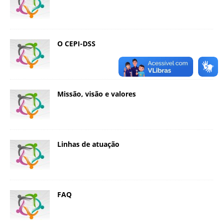
a
S
e
r
O CEPI-DSS
g
i
o
A
Missão, visão e valores
r
o
u
c
a
Linhas de atuação
FAQ