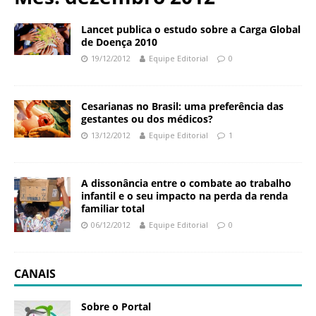
N
d
a
a
Lancet publica o estudo sobre a Carga Global
c
de Doença 2010
ç
i
19/12/2012
Equipe Editorial
0
ã
o
o
n
O
a
Cesarianas no Brasil: uma preferência das
s
l
gestantes ou dos médicos?
w
d
13/12/2012
Equipe Editorial
1
a
e
l
S
d
a
A dissonância entre o combate ao trabalho
o
ú
infantil e o seu impacto na perda da renda
C
d
familiar total
r
e
06/12/2012
Equipe Editorial
0
u
P
z
ú
b
CANAIS
l
i
Sobre o Portal
c