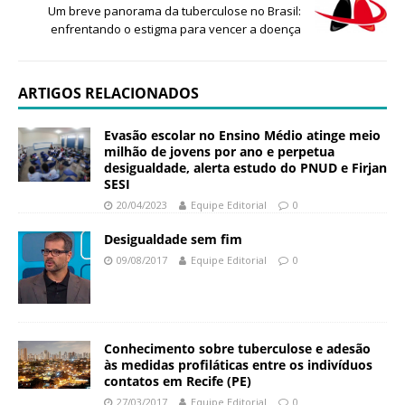
Um breve panorama da tuberculose no Brasil:
enfrentando o estigma para vencer a doença
ARTIGOS RELACIONADOS
Evasão escolar no Ensino Médio atinge meio
milhão de jovens por ano e perpetua
desigualdade, alerta estudo do PNUD e Firjan
SESI
20/04/2023
Equipe Editorial
0
Desigualdade sem fim
09/08/2017
Equipe Editorial
0
Conhecimento sobre tuberculose e adesão
às medidas profiláticas entre os indivíduos
contatos em Recife (PE)
27/03/2017
Equipe Editorial
0