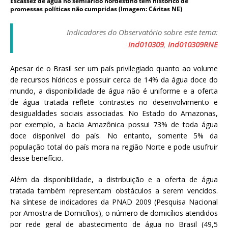
Escassez de água no semiárido nordestino tem histórico de
a
promessas políticas não cumpridas (Imagem: Cáritas NE)
S
e
Indicadores do Observatório sobre este tema:
r
ind010309
,
ind010309RNE
g
i
Apesar de o Brasil ser um país privilegiado quanto ao volume
o
de recursos hídricos e possuir cerca de 14% da água doce do
A
mundo, a disponibilidade de água não é uniforme e a oferta
r
de água tratada reflete contrastes no desenvolvimento e
o
desigualdades sociais associadas. No Estado do Amazonas,
u
por exemplo, a bacia Amazônica possui 73% de toda água
c
doce disponível do país. No entanto, somente 5% da
a
população total do país mora na região Norte e pode usufruir
desse benefício.
Além da disponibilidade, a distribuição e a oferta de água
tratada também representam obstáculos a serem vencidos.
Na síntese de indicadores da PNAD 2009 (Pesquisa Nacional
por Amostra de Domicílios), o número de domicílios atendidos
por rede geral de abastecimento de água no Brasil (49,5