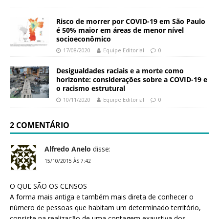
Risco de morrer por COVID-19 em São Paulo
é 50% maior em áreas de menor nível
socioeconômico
17/08/2020
Equipe Editorial
0
Desigualdades raciais e a morte como
horizonte: considerações sobre a COVID-19 e
o racismo estrutural
10/11/2020
Equipe Editorial
0
2 COMENTÁRIO
Alfredo Anelo
disse:
15/10/2015 ÀS 7:42
O QUE SÃO OS CENSOS
A forma mais antiga e também mais direta de conhecer o
número de pessoas que habitam um determinado território,
consiste na realização de uma contagem exaustiva dos