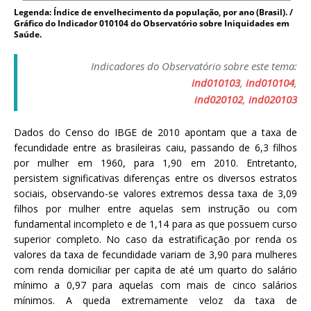
a
Legenda: Índice de envelhecimento da população, por ano (Brasil). /
Gráfico do Indicador 010104 do Observatório sobre Iniquidades em
S
Saúde.
e
r
Indicadores do Observatório sobre este tema:
g
ind010103
,
ind010104
,
i
ind020102
,
ind020103
o
A
Dados do Censo do IBGE de 2010 apontam que a taxa de
r
fecundidade entre as brasileiras caiu, passando de 6,3 filhos
o
por mulher em 1960, para 1,90 em 2010. Entretanto,
u
persistem significativas diferenças entre os diversos estratos
c
sociais, observando-se valores extremos dessa taxa de 3,09
a
filhos por mulher entre aquelas sem instrução ou com
fundamental incompleto e de 1,14 para as que possuem curso
superior completo. No caso da estratificação por renda os
valores da taxa de fecundidade variam de 3,90 para mulheres
com renda domiciliar per capita de até um quarto do salário
mínimo a 0,97 para aquelas com mais de cinco salários
mínimos. A queda extremamente veloz da taxa de