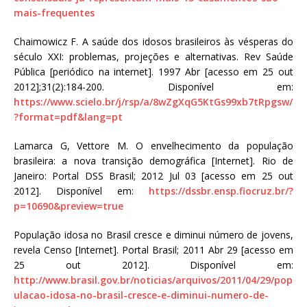
mais-frequentes
Chaimowicz F. A saúde dos idosos brasileiros às vésperas do
século XXI: problemas, projeções e alternativas. Rev Saúde
Pública [periódico na internet]. 1997 Abr [acesso em 25 out
2012];31(2):184-200. Disponível em:
https://www.scielo.br/j/rsp/a/8wZgXqG5KtGs99xb7tRpgsw/
?format=pdf&lang=pt
Lamarca G, Vettore M. O envelhecimento da população
brasileira: a nova transição demográfica [Internet]. Rio de
Janeiro: Portal DSS Brasil; 2012 Jul 03 [acesso em 25 out
2012]. Disponível em:
https://dssbr.ensp.fiocruz.br/?
p=10690&preview=true
População idosa no Brasil cresce e diminui número de jovens,
revela Censo [Internet]. Portal Brasil; 2011 Abr 29 [acesso em
25 out 2012]. Disponível em:
http://www.brasil.gov.br/noticias/arquivos/2011/04/29/pop
ulacao-idosa-no-brasil-cresce-e-diminui-numero-de-