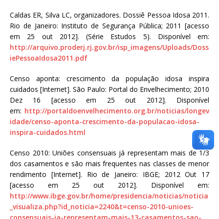
Caldas ER, Silva LC, organizadores. Dossiê Pessoa Idosa 2011.
Rio de Janeiro: Instituto de Segurança Pública; 2011 [acesso
em 25 out 2012]. (Série Estudos 5). Disponível em:
http://arquivo.proderj.rj.gov.br/isp_imagens/Uploads/Doss
iePessoaIdosa2011.pdf
Censo aponta: crescimento da população idosa inspira
cuidados [Internet]. São Paulo: Portal do Envelhecimento; 2010
Dez 16 [acesso em 25 out 2012]. Disponível
em:
http://portaldoenvelhecimento.org.br/noticias/longev
idade/censo-aponta-crescimento-da-populacao-idosa-
inspira-cuidados.html
Censo 2010: Uniões consensuais já representam mais de 1/3
dos casamentos e são mais frequentes nas classes de menor
rendimento [Internet]. Rio de Janeiro: IBGE; 2012 Out 17
[acesso em 25 out 2012]. Disponível em:
http://www.ibge.gov.br/home/presidencia/noticias/noticia
_visualiza.php?id_noticia=2240&t=censo-2010-unioes-
consensuais-ja-representam-mais-13-casamentos-sao-