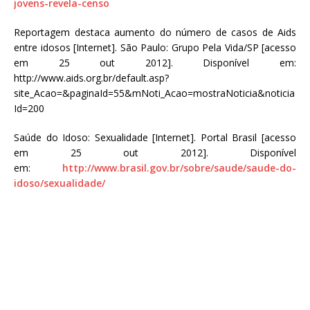
jovens-revela-censo
Reportagem destaca aumento do número de casos de Aids
entre idosos [Internet]. São Paulo: Grupo Pela Vida/SP [acesso
em 25 out 2012]. Disponível em:
http://www.aids.org.br/default.asp?
site_Acao=&paginaId=55&mNoti_Acao=mostraNoticia&noticia
Id=200
Saúde do Idoso: Sexualidade [Internet]. Portal Brasil [acesso
em 25 out 2012]. Disponível
em:
http://www.brasil.gov.br/sobre/saude/saude-do-
idoso/sexualidade/