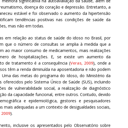
melhora significativa na autoavaliação da saúde, além de
u reumatismo, doença do coração e depressão. Entretanto, a
maneceu estável e foi observado o aumento da hipertensão
ntificam tendências positivas nas condições de saúde da
sões, mas não em todas.
as em relação ao status de saúde do idoso no Brasil, por
m que o número de consultas se amplia à medida que a
vam ao maior consumo de medicamentos, mais realizações
ero de hospitalizações. E, se existe um aumento da
sto de tratamento é a consequência (
Veras, 2009
), onde a
dosos têm a renda diminuída na aposentadoria e não podem
. Uma das metas do programa do Idoso, do Ministério da
s oferecidos pelo Sistema Único de Saúde (SUS), incluindo
ões de vulnerabilidade social, a realização de diagnóstico
ção da capacidade funcional, entre outros. Contudo, devido
emográfica e epidemiológica, gestores e pesquisadores
ias mais adequadas a um contexto de desigualdades sociais,
, 2009
).
ento, inclusive os apresentados pelo Observatório sobre