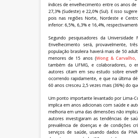
índices de envelhecimento entre os anos de 
27,3% (Sudeste) e 22,0% (Sul). E isso suger
pois nas regiões Norte, Nordeste e Centr
inferior: 6,5%, 6,3% e 16,4%, respectivamen
Segundo pesquisadores da Universidade 
Envelhecimento será, provavelmente, t
população brasileira haverá mais de 50 adu
menores de 15 anos (
Wong & Carvalho,
também da UFMG, e colaboradores, o en
autores citam em seu estudo sobre enve
ocorrendo rapidamente, e que na última déc
60 anos cresceu 2,5 vezes mais (36%) do qu
Um ponto importante levantado por Lima-Co
implica em anos adicionais com saúde e aut
melhoria em uma das dimensões não implica
autores investigaram as tendências de sa
prevalência de doenças e de condições crô
serviços de saúde, usando dados da PNA