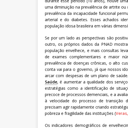
durante esse período (10 anos), houve uma 
uma diminuição na prevalência de artrite o
prevalência da incapacidade funcional per
arterial e do diabetes. Esses achados ide
população idosa brasileira em várias dimen
Se por um lado as perspectivas são positiv
outro, os próprios dados da PNAD mostra
população envelhece, e mais consultas le
de exames complementares e maior núm
prevalência de doenças crônicas, o alto cu
conta vai para o governo, já que nossos i
arcar com despesas de um plano de saúde
Saúde
, é aumentar a qualidade dos serviço
estratégias como a identificação de situaç
precoce de processos demenciais, e a avalia
à velocidade do processo de transição d
precisam agir rapidamente criando estratég
pobreza e fragilidade das instituições (
Veras
Os indicadores demográficos de envelhecim