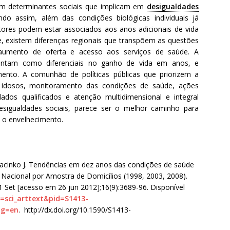
em determinantes sociais que implicam em
desigualdades
do assim, além das condições biológicas individuais já
atores podem estar associados aos anos adicionais de vida
, existem diferenças regionais que transpõem as questões
 aumento de oferta e acesso aos serviços de saúde. A
ontam como diferenciais no ganho de vida em anos, e
mento. A comunhão de políticas públicas que priorizem a
 idosos, monitoramento das condições de saúde, ações
dados qualificados e atenção multidimensional e integral
esigualdades sociais, parece ser o melhor caminho para
 o envelhecimento.
cinko J. Tendências em dez anos das condições de saúde
a Nacional por Amostra de Domicílios (1998, 2003, 2008).
11 Set [acesso em 26 jun 2012];16(9):3689-96. Disponível
pt=sci_arttext&pid=S1413-
ng=en
. http://dx.doi.org/10.1590/S1413-