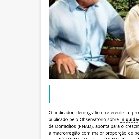
a
S
e
r
g
i
o
A
r
o
u
c
a
O indicador demográfico referente à pro
publicado pelo Observatório sobre
Iniquid
de Domicílios (PNAD), aponta para o cresci
a macrorregião com maior proporção de pe