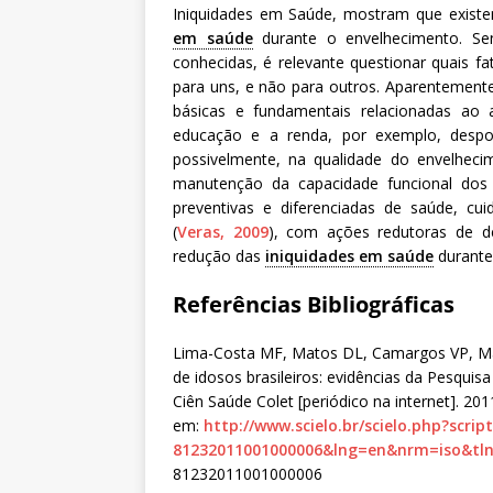
Iniquidades em Saúde, mostram que exist
em saúde
durante o envelhecimento. Sen
conhecidas, é relevante questionar quais f
para uns, e não para outros. Aparentemente
básicas e fundamentais relacionadas ao
educação e a renda, por exemplo, desp
possivelmente, na qualidade do envelheci
manutenção da capacidade funcional dos
preventivas e diferenciadas de saúde, cui
(
Veras, 2009
), com ações redutoras de d
redução das
iniquidades em saúde
durante
Referências Bibliográficas
Lima-Costa MF, Matos DL, Camargos VP, Ma
de idosos brasileiros: evidências da Pesquis
Ciên Saúde Colet [periódico na internet]. 20
em:
http://www.scielo.br/scielo.php?scri
81232011001000006&lng=en&nrm=iso&tl
81232011001000006