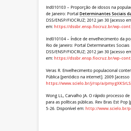
Ind010103 – Proporção de idosos na populaçã
de Janeiro: Portal
Determinantes Sociais d
DSS/ENSP/FIOCRUZ; 2012 Jan 30 [acesso em 
em:
https://dssbr.ensp.fiocruz.br/wp-co
Ind010104 – Índice de envelhecimento da pop
Rio de Janeiro: Portal Determinantes Sociai
DSS/ENSP/FIOCRUZ; 2012 Jan 30 [acesso em 
em:
https://dssbr.ensp.fiocruz.br/wp-co
Veras R. Envelhecimento populacional cont
Pública [periódico na internet]. 2009 [acesso
https://www.scielo.br/j/rsp/a/pmygXKS
Wong LL, Carvalho JA. O rápido processo de 
para as políticas públicas. Rev Bras Est Pop 
5-26. Disponível em:
http://www.scielo.br/