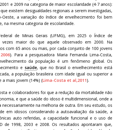
2001 e 2009 na categoria de maior escolaridade (4-7 anos):
e que existem desigualdades regionais a serem investigadas,
o-Oeste, a variação do índice de envelhecimento foi bem
te, na mesma categoria de escolaridade.
Federal de Minas Gerais (UFMG), em 2025 o Índice de
rês vezes maior do que aquele observado em 2000. Na
ltos com 65 anos ou mais, por cada conjunto de 100 jovens
 2006
). Para a pesquisadora Maria Fernanda Lima-Costa,
velhecimento da população é um fenômeno global. Os
lhecimento e
saúde
, que no Brasil o envelhecimento está
ada, a população brasileira com idade igual ou superior a
e a mais jovem (14%) (
Lima-Costa et al,2011
).
sta e colaboradores foi que a redução da mortalidade não
onomia, e que a saúde do idoso é multidimensional, onde a
 necessariamente na melhoria de outra. Em seu estudo, os
úde em idosos considerando a autoavaliação da saúde, a
nicas auto referidas, a capacidade funcional e o uso de
D de 1998, 2003 e 2008. Os resultados apontaram que,