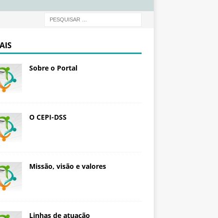
d
a
ç
ã
AIS
o
O
Sobre o Portal
s
w
a
l
d
O CEPI-DSS
o
C
r
u
Missão, visão e valores
z
Linhas de atuação