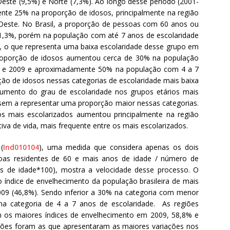
Oeste (9,5%) e Norte (7,3%). Ao longo desse período (2001-
e 25% na proporção de idosos, principalmente na região
Oeste. No Brasil, a proporção de pessoas com 60 anos ou
1,3%, porém na população com até 7 anos de escolaridade
 o que representa uma baixa escolaridade desse grupo em
proporção de idosos aumentou cerca de 30% na população
01 e 2009 e aproximadamente 50% na população com 4 a 7
ão de idosos nessas categorias de escolaridade mais baixa
umento do grau de escolaridade nos grupos etários mais
sem a representar uma proporção maior nessas categorias.
os mais escolarizados aumentou principalmente na região
va de vida, mais frequente entre os mais escolarizados.
(
Ind010104
), uma medida que considera apenas os dois
oas residentes de 60 e mais anos de idade / número de
 de idade*100), mostra a velocidade desse processo. O
índice de envelhecimento da população brasileira de mais
09 (46,8%). Sendo inferior a 30% na categoria com menor
na categoria de 4 a 7 anos de escolaridade. As regiões
m os maiores índices de envelhecimento em 2009, 58,8% e
iões foram as que apresentaram as maiores variações nos