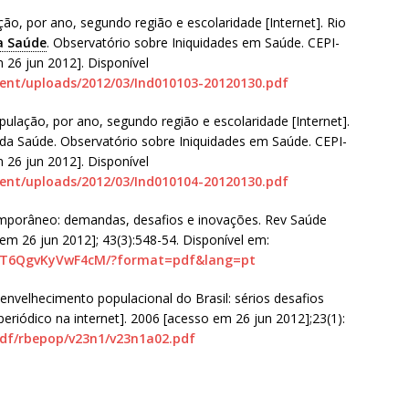
o, por ano, segundo região e escolaridade [Internet]. Rio
a Saúde
. Observatório sobre Iniquidades em Saúde. CEPI-
26 jun 2012]. Disponível
ntent/uploads/2012/03/Ind010103-20120130.pdf
ulação, por ano, segundo região e escolaridade [Internet].
s da Saúde. Observatório sobre Iniquidades em Saúde. CEPI-
26 jun 2012]. Disponível
ntent/uploads/2012/03/Ind010104-20120130.pdf
emporâneo: demandas, desafios e inovações. Rev Saúde
 em 26 jun 2012]; 43(3):548-54. Disponível em:
rLST6QgvKyVwF4cM/?format=pdf&lang=pt
envelhecimento populacional do Brasil: sérios desafios
[periódico na internet]. 2006 [acesso em 26 jun 2012];23(1):
pdf/rbepop/v23n1/v23n1a02.pdf