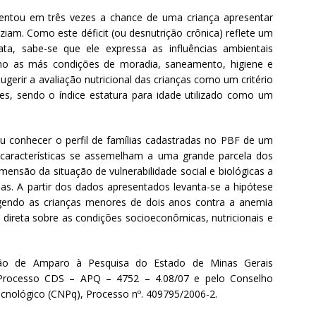
entou em três vezes a chance de uma criança apresentar
aziam. Como este déficit (ou desnutrição crônica) reflete um
ta, sabe-se que ele expressa as influências ambientais
omo as más condições de moradia, saneamento, higiene e
ugerir a avaliação nutricional das crianças como um critério
ntes, sendo o índice estatura para idade utilizado como um
tiu conhecer o perfil de famílias cadastradas no PBF de um
 características se assemelham a uma grande parcela dos
imensão da situação de vulnerabilidade social e biológicas a
s. A partir dos dados apresentados levanta-se a hipótese
egendo as crianças menores de dois anos contra a anemia
a direta sobre as condições socioeconômicas, nutricionais e
ação de Amparo à Pesquisa do Estado de Minas Gerais
Processo CDS – APQ – 4752 – 4.08/07 e pelo Conselho
ecnológico (CNPq), Processo nº. 409795/2006-2.