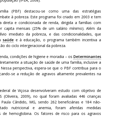
população (IPEA, 2008).
mília (PBF) destacou-se como uma das estratégias
bate à pobreza. Este programa foi criado em 2003 e tem
ia direta e condicionada de renda, dirigida a famílias com
per capita mensais (25% de um salário mínimo). Além da
ívio imediato da pobreza, e das condicionalidades, que
 à
saúde
e à educação, o programa também incentiva a
ão do ciclo intergeracional da pobreza.
enda, condições de higiene e moradia – os
Determinantes
iretamente a situação de saúde de uma família, inclusive a
s. Nessa perspectiva, espera-se que o PBF contribua para o
acando-se a redução de agravos altamente prevalentes na
Federal de Viçosa desenvolveram estudo com objetivo de
S (Oliveira, 2009), no qual foram avaliadas 446 crianças
 Paula Cândido, MG, sendo 262 beneficiárias e 184 não-
stado nutricional e anemia, foram aferidas medidas
is de hemoglobina. Os fatores de risco para os agravos