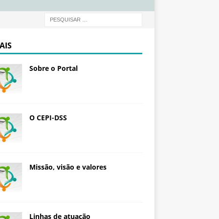
d
a
ç
ã
AIS
o
O
Sobre o Portal
s
w
a
l
d
O CEPI-DSS
o
C
r
u
Missão, visão e valores
z
Linhas de atuação