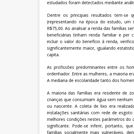
estudados foram detectados mediante análise
Dentre os principais resultados tem-se 
(representando na época do estudo, um s
R$75,00. Ao analisar a renda das famílias sem
beneficiárias tinham renda familiar e per c
incluir o valor do benefício à renda, verifi
significantemente maior, igualando estatis
capita.
As profissões predominantes entre os hom
ordenhador. Entre as mulheres, a maioria er
A mediana de escolaridade tanto dos homens
A maioria das famílias era residente de 
crianças que consumiam água sem nenhum t
ou nascente. A coleta de lixo era realiza
instalações sanitárias com rede de esgoto
melhores condições nestes parâmetros do qu
significante. Pode-se inferir, portanto,
famílias socialmente mais vulneráveis, d