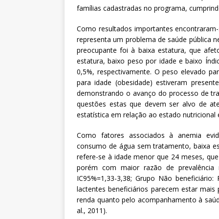
famílias cadastradas no programa, cumprindo
Como resultados importantes encontraram-
representa um problema de saúde pública nes
preocupante foi à baixa estatura, que afet
estatura, baixo peso por idade e baixo Índ
0,5%, respectivamente. O peso elevado par
para idade (obesidade) estiveram present
demonstrando o avanço do processo de trans
questões estas que devem ser alvo de ate
estatística em relação ao estado nutricional 
Como fatores associados à anemia eviden
consumo de água sem tratamento, baixa est
refere-se à idade menor que 24 meses, q
porém com maior razão de prevalência no
IC95%=1,33-3,38; Grupo Não beneficiário: 
lactentes beneficiários parecem estar mais
renda quanto pelo acompanhamento à saúde 
al., 2011).