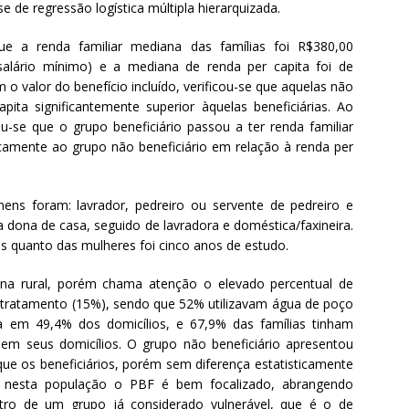
 de regressão logística múltipla hierarquizada.
que a renda familiar mediana das famílias foi R$380,00
alário mínimo) e a mediana de renda per capita foi de
 o valor do benefício incluído, verificou-se que aquelas não
apita significantemente superior àquelas beneficiárias. Ao
cou-se que o grupo beneficiário passou a ter renda familiar
ticamente ao grupo não beneficiário em relação à renda per
ens foram: lavrador, pedreiro ou servente de pedreiro e
a dona de casa, seguido de lavradora e doméstica/faxineira.
 quanto das mulheres foi cinco anos de estudo.
zona rural, porém chama atenção o elevado percentual de
ratamento (15%), sendo que 52% utilizavam água de poço
da em 49,4% dos domicílios, e 67,9% das famílias tinham
 em seus domicílios. O grupo não beneficiário apresentou
e os beneficiários, porém sem diferença estatisticamente
 que nesta população o PBF é bem focalizado, abrangendo
entro de um grupo já considerado vulnerável, que é o de