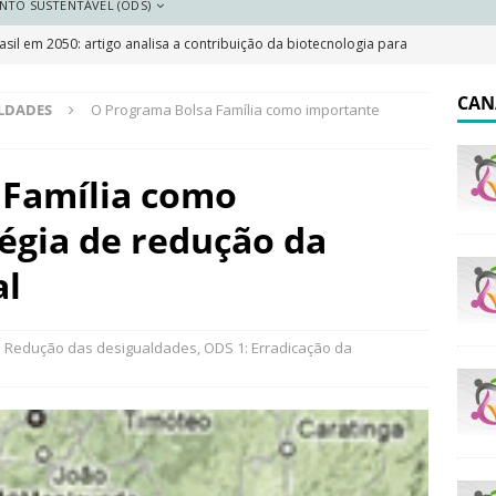
NTO SUSTENTÁVEL (ODS)
sil em 2050: artigo analisa a contribuição da biotecnologia para
DESTAQUE
CAN
ALDADES
O Programa Bolsa Família como importante
 resilientes: a importância do plano local de adaptação
 Família como
 Saneamento 2026
DESTAQUE
égia de redução da
e e pobreza cai, mas Brasil segue marcado por desigualdades
al
olar indígena no Brasil: o que garante a lei e o que dizem os
: Redução das desigualdades
,
ODS 1: Erradicação da