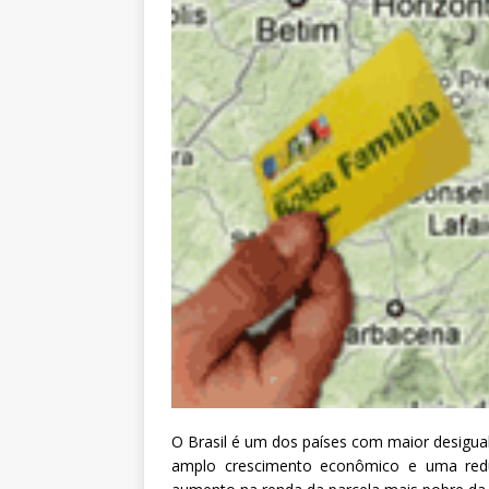
a
S
e
r
g
i
o
A
r
o
u
c
a
O Brasil é um dos países com maior desigu
amplo crescimento econômico e uma redu