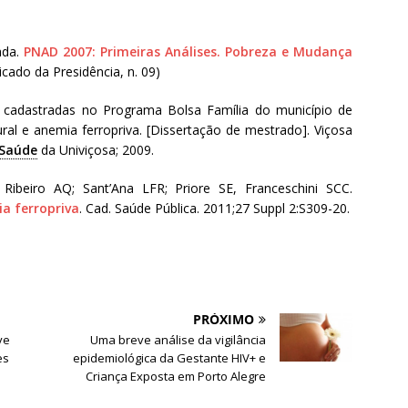
ada.
PNAD 2007: Primeiras Análises. Pobreza e Mudança
nicado da Presidência, n. 09)
as cadastradas no Programa Bolsa Família do município de
ral e anemia ferropriva. [Dissertação de mestrado]. Viçosa
Saúde
da Univiçosa; 2009.
Ribeiro AQ; Sant’Ana LFR; Priore SE, Franceschini SCC.
a ferropriva
. Cad. Saúde Pública. 2011;27 Suppl 2:S309-20.
PRÓXIMO
ve
Uma breve análise da vigilância
es
epidemiológica da Gestante HIV+ e
Criança Exposta em Porto Alegre