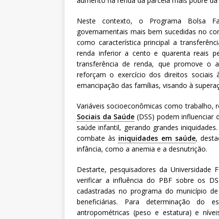
aumento na renda da parcela mais pobre da 
Neste contexto, o Programa Bolsa Fa
governamentais mais bem sucedidas no com
como característica principal a transferênc
renda inferior a cento e quarenta reais 
transferência de renda, que promove o al
reforçam o exercício dos direitos sociais
emancipação das famílias, visando à superaç
Variáveis socioeconômicas como trabalho, r
Sociais da Saúde
(DSS) podem influenciar d
saúde infantil, gerando grandes iniquidade
combate às
iniquidades em saúde
, dest
infância, como a anemia e a desnutrição.
Destarte, pesquisadores da Universidade 
verificar a influência do PBF sobre os DS
cadastradas no programa do município de
beneficiárias. Para determinação do e
antropométricas (peso e estatura) e níve