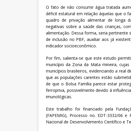
O fato de não consumir água tratada aum
déficit estatural em relação àquelas que o f
quadro de privação alimentar de longa da
negativas sobre a saúde das crianças, c
alimentação. Dessa forma, seria pertinente s
de inclusão no PBF, auxiliar aos já existe
indicador socioeconômico.
Por fim, salienta-se que este estudo permi
município da Zona da Mata mineira, cujas
municípios brasileiros, evidenciando a real d
que as populações carentes estão submetida
de que o Bolsa Família parece estar prot
ferropriva, possivelmente devido à influênci
imunológicas.
Este trabalho foi financiado pela Fund
(FAPEMIG), Processo no. EDT-3332/06 e 
Nacional de Desenvolvimento Científico e T