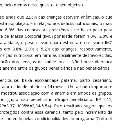
, pelo menos neste quesito, o seu objetivo.
se ainda que 22,6% das crianças estavam anêmicas, o que
ta população. Em relação aos déficits nutricionais, o mais
ou 6,3% das crianças. As prevalências de baixo peso para
ice de Massa Corporal (IMC) por idade foram 1,0%, 2,0% e
a a idade, o peso elevado para estatura e o elevado IMC
es em 3,8%, 2,9% e 5,2% das crianças, respectivamente,
ição nutricional em famílias socialmente desfavorecidas,
nção dos serviços de saúde locais. Não houve diferença
e anemia entre os grupos beneficiários e não beneficiários.
ciou-se: baixa escolaridade paterna, parto cesariano,
atura e idade inferior a 24 meses. Um achado importante
ue mostrou associação com a anemia em ambos os grupos,
 grupo não beneficiário (Grupo beneficiário: RP=2,12;
RP=3,37; IC95%=2,04-5,54). Este resultado sugere que os
 protegidos contra essa carência, tanto pelo incremento da
conferido pelas condicionalidades do programa (Cotta et