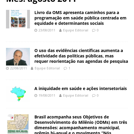
N
d
a
a
Livro da OMS apresenta caminhos para a
c
programação em saúde pública centrada em
ç
i
equidade e determinantes sociais
ã
o
23/08/2011
Equipe Editorial
0
o
n
O
a
s
l
O uso das evidências científicas aumenta a
w
d
efetividade das políticas públicas, mas
a
e
requer reorientação nas agendas de pesquisa
l
S
22/08/2011
Equipe Editorial
1
d
a
o
ú
C
d
A iniquidade em saúde e ações intersetoriais
r
e
19/08/2011
Equipe Editorial
0
u
P
z
ú
b
Brasil acompanha seus Objetivos de
l
Desenvolvimento do Milênio (ODMs) em três
i
dimensões: acompanhamento municipal,
c
prêmio bi-anual e o movimento “Nós