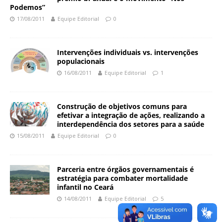
Podemos”
a
17/08/2011
Equipe Editorial
0
S
e
r
Intervenções individuais vs. intervenções
g
populacionais
i
16/08/2011
Equipe Editorial
1
o
A
r
Construção de objetivos comuns para
o
efetivar a integração de ações, realizando a
u
interdependência dos setores para a saúde
c
15/08/2011
Equipe Editorial
0
a
Parceria entre órgãos governamentais é
estratégia para combater mortalidade
infantil no Ceará
14/08/2011
Equipe Editorial
5