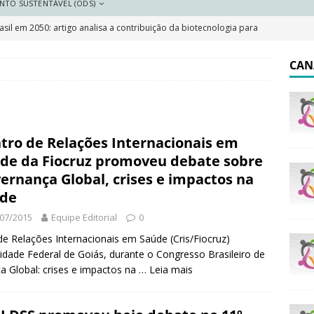
NTO SUSTENTÁVEL (ODS)
sil em 2050: artigo analisa a contribuição da biotecnologia para
DESTAQUE
CAN
 resilientes: a importância do plano local de adaptação
 Saneamento 2026
DESTAQUE
tro de Relações Internacionais em
e e pobreza cai, mas Brasil segue marcado por desigualdades
de da Fiocruz promoveu debate sobre
ernança Global, crises e impactos na
de
olar indígena no Brasil: o que garante a lei e o que dizem os
07/2015
Equipe Editorial
0
de Relações Internacionais em Saúde (Cris/Fiocruz)
dade Federal de Goiás, durante o Congresso Brasileiro de
a Global: crises e impactos na …
Leia mais