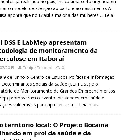
mentos já realizado no país, indica uma certa urgência em
mar o modelo de atenção ao parto e ao nascimento. A
isa aponta que no Brasil a maioria das mulheres …
Leia
I DSS E LabMep apresentam
odologia de monitoramento da
erculose em Itaboraí
07/2015
Equipe Editorial
0
a 9 de junho o Centro de Estudos Políticas e Informação
 Determinantes Sociais da Saúde (CEPI DSS) e o
ratório de Monitoramento de Grandes Empreendimentos
Mep) promoveram o evento Iniquidades em saúde e
ações vulneráveis para apresentar a
…
Leia mais
o território local: O Projeto Bocaina
lhando em prol da saúde e da