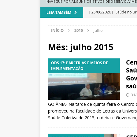
N
NAVEGUE POR ALGUNS OBJETIVOS DE DESENVOLVIME
a
[ 25/06/2026 ]
Saúde no Bra
LEIA TAMBÉM
c
i
a medicina regenerativa
o
INÍCIO
2015
julho
[ 25/06/2026 ]
Comunidades
n
a
climática
DESTAQUE
Mês:
julho 2015
l
[ 25/06/2026 ]
Ranking do
d
Cen
e
ODS 17: PARCERIAS E MEIOS DE
[ 25/06/2026 ]
Renda cresc
S
IMPLEMENTAÇÃO
Saú
regionais
DESTAQUE
a
Gov
ú
saú
[ 25/06/2026 ]
Educação esc
d
31/
e
dados
DESTAQUE
P
GOIÂNIA- Na tarde de quinta-feira o Centro 
ú
promoveu na faculdade de Letras da Universi
b
Saúde Coletiva de 2015, o debate Governanç
l
i
c