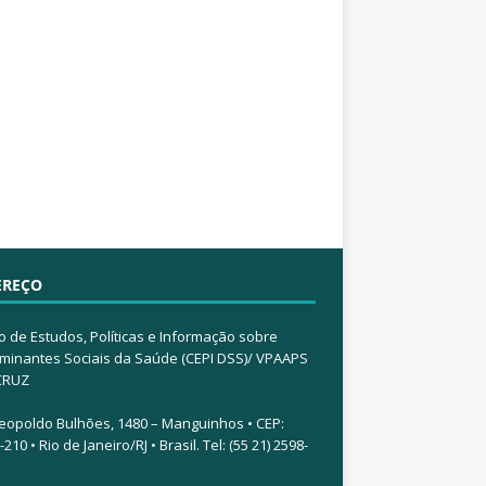
EREÇO
o de Estudos, Políticas e Informação sobre
minantes Sociais da Saúde (CEPI DSS)/ VPAAPS
CRUZ
eopoldo Bulhões, 1480 – Manguinhos • CEP:
210 • Rio de Janeiro/RJ • Brasil. Tel: (55 21) 2598-