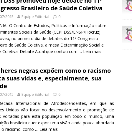
I DSS promoveu hoje debate no 11º
gresso Brasileiro de Saúde Coletiva
07/2015
Equipe Editorial
0
IA- O Centro de Estudos, Políticas e Informação sobre
minantes Sociais da Saúde (CEPI DSS/ENSP/Fiocruz)
veu, no primeiro dia de debates do 11º Congresso
leiro de Saúde Coletiva, a mesa Determinação Social e
 Coletiva: Debate Atual que contou com …
Leia mais
heres negras expõem como o racismo
ta suas vidas e, especialmente, sua
de
07/2015
Equipe Editorial
6
écada Internacional de Afrodescendentes, em que as
es Unidas vão focar no desenvolvimento e promoção de
s voltadas para esta população em todo o mundo, uma
tuição brasileira quer expor uma visão ainda pouca abordada
e o racismo: como …
Leia mais