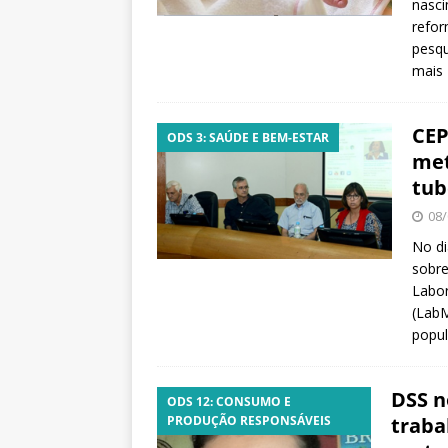
nasci
refor
pesqu
mais
CEP
ODS 3: SAÚDE E BEM-ESTAR
met
tub
08/
No di
sobre
Labo
(Lab
popul
DSS n
ODS 12: CONSUMO E
PRODUÇÃO RESPONSÁVEIS
traba