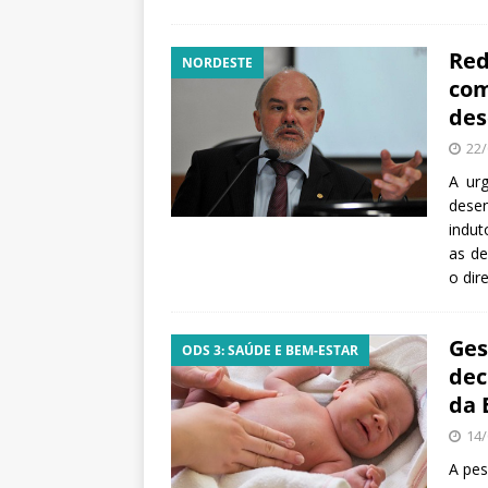
Red
NORDESTE
com
des
22/
A urg
dese
indu
as de
o dir
Ges
ODS 3: SAÚDE E BEM-ESTAR
dec
da 
14/
A pes