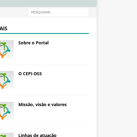
d
a
ç
ã
AIS
o
O
Sobre o Portal
s
w
a
l
d
O CEPI-DSS
o
C
r
u
Missão, visão e valores
z
Linhas de atuação