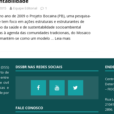
ntabilidade
2015
Equipe Editorial
1
 no ano de 2009 o Projeto Bocaina (PB), uma pesquisa-
 tem foco em ações estruturais e estruturantes de
 da saúde e de sustentabilidade socioambiental
as à agenda das comunidades tradicionais, do Mosaico
 mantém-se como um modelo …
Leia mais
DSSBR NAS REDES SOCIAIS
END
 (DSS)
rto de
 entre
Centr
 civil
Deter
icas e
– FIO
de por
Rua L
21041-
FALE CONOSCO
2896.